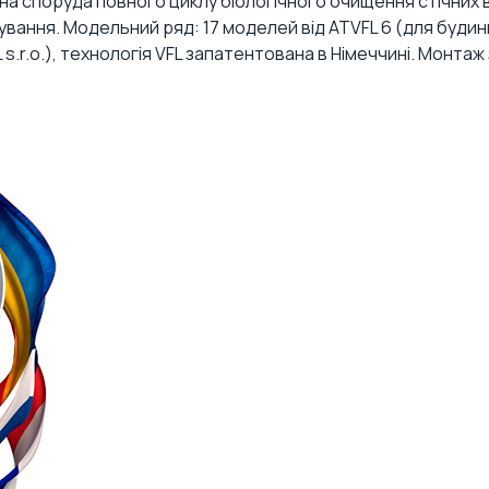
а споруда повного циклу біологічного очищення стічних в
вання. Модельний ряд: 17 моделей від ATVFL 6 (для будинку
.r.o.), технологія VFL запатентована в Німеччині. Монтаж