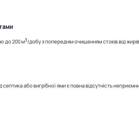
атами
3
ю до 200 м
/добу з попереднім очищенням стоків від жирів
ід
септика
або вигрібної ями є повна відсутність неприємн