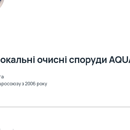
локальні очисні споруди AQ
та
Євросоюзу з 2006 року