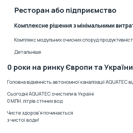
Ресторан або підприємство
Комплексне рішення з мінімальними витр
Комплекс модульних очисних споруд продуктивніст
Детальніше
0
роки
на ринку Європи та України
Головна відмінність автономної каналізації AQUATEC в
Сьогодні AQUATEC очистили в Україні
0
МЛН.
літрів стічних вод
Чисте здоров'я починається
з чистої води!