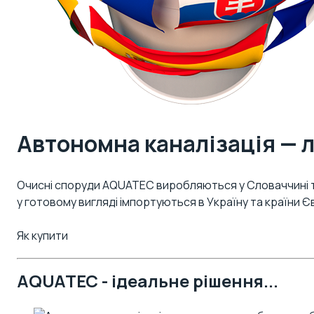
Автономна каналізація — 
Очисні споруди AQUATEC виробляються у Словаччині 
у готовому вигляді імпортуються в Україну та країни 
Як купити
AQUATEC - ідеальне рішення...