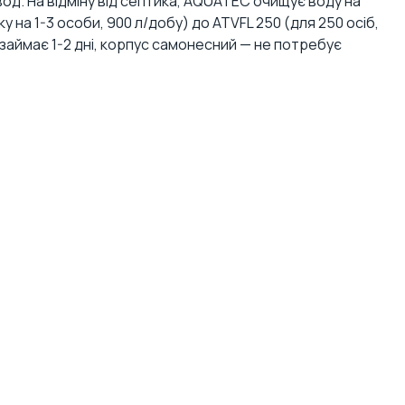
од. На відміну від септика, AQUATEC очищує воду на
 на 1-3 особи, 900 л/добу) до ATVFL 250 (для 250 осіб,
 займає 1-2 дні, корпус самонесний — не потребує