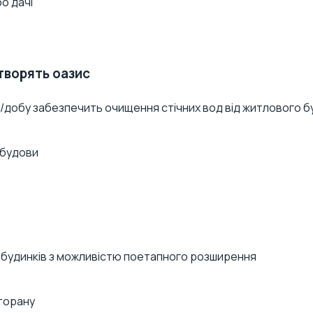
творять оазис
/добу забезпечить очищення стічних вод від житлового б
, будинків з можливістю поетапного розширення