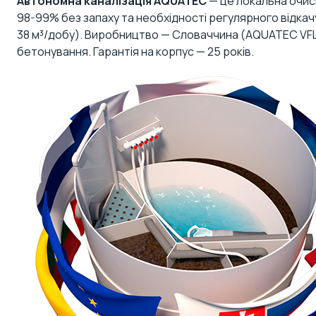
Автономна каналізація AQUATEC
— це локальна очисн
98-99% без запаху та необхідності регулярного відкачу
38 м³/добу). Виробництво — Словаччина (AQUATEC VFL s
бетонування. Гарантія на корпус — 25 років.