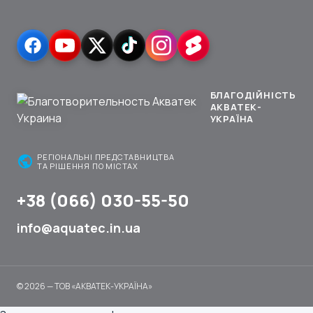
БЛАГОДІЙНІСТЬ
АКВАТЕК-
УКРАЇНА
public
РЕГІОНАЛЬНІ ПРЕДСТАВНИЦТВА
ТА РІШЕННЯ ПО МІСТАХ
+38 (066) 030-55-50
info@aquatec.in.ua
© 2026 — ТОВ «АКВАТЕК-УКРАЇНА»