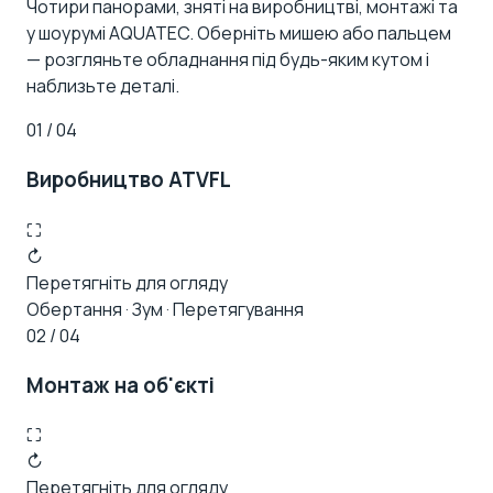
Чотири панорами, зняті на виробництві, монтажі та
у шоурумі AQUATEC. Оберніть мишею або пальцем
— розгляньте обладнання під будь-яким кутом і
наблизьте деталі.
01 / 04
Виробництво ATVFL
⛶
↻
Перетягніть для огляду
Обертання · Зум · Перетягування
02 / 04
Монтаж на об'єкті
⛶
↻
Перетягніть для огляду