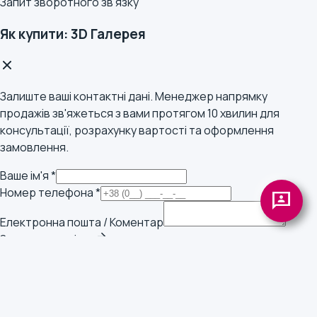
Запит зворотного зв'язку
Як купити: 3D Галерея
Залиште ваші контактні дані. Менеджер напрямку
продажів зв'яжеться з вами протягом 10 хвилин для
консультації, розрахунку вартості та оформлення
замовлення.
Ваше ім'я *
Номер телефона *
3p
Електронна пошта / Коментар
arrow_forward
Замовити дзвінок
Або зв'яжіться напряму
send
group
Написати в Telegram
Запитати ШІ-асистента
✓