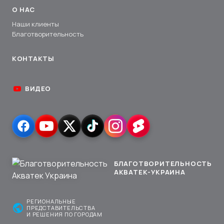
О НАС
Наши клиенты
Благотворительность
КОНТАКТЫ
ВИДЕО
БЛАГОТВОРИТЕЛЬНОСТЬ
АКВАТЕК-УКРАИНА
РЕГИОНАЛЬНЫЕ
public
ПРЕДСТАВИТЕЛЬСТВА
И РЕШЕНИЯ ПО ГОРОДАМ