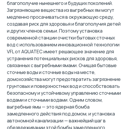
благополучие нынешнего и будущих поколений.
Загрязняющие вещества из выгребных ям могут
медленно просачиваться в окружающую среду,
создавая риск для здоровья и благополучия детей
и других членов семьи. Поэтому установка
современной станции очистки бытовых сточных
вод с использованием инновационной технологии
VFL от AQUATEC имеет решающее значение для
устранения потенциальных рисков для здоровья,
связанных с выгребными ямами. Очищая бытовые
сточные воды и сточные воды на месте,
домохозяйства могут предотвратить загрязнение
грунтовых и поверхностных вод и способствовать
безопасному и устойчивому управлению сточными
водами и сточными водами. Одним словом,
выгребные ямы — это ядерная бомба
замедленного действия под домом, и установка
автономной канализации — важнейший шаг в
обезвреживании этой бомбы замедленного