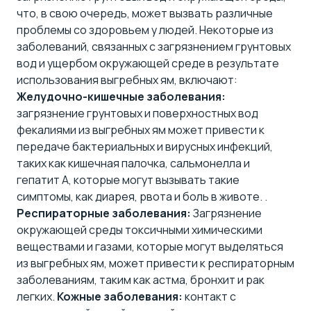
что, в свою очередь, может вызвать различные
проблемы со здоровьем у людей. Некоторые из
заболеваний, связанных с загрязнением грунтовых
вод и ущербом окружающей среде в результате
использования выгребных ям, включают:
Желудочно-кишечные заболевания:
загрязнение грунтовых и поверхностных вод
фекалиями из выгребных ям может привести к
передаче бактериальных и вирусных инфекций,
таких как кишечная палочка, сальмонелла и
гепатит А, которые могут вызывать такие
симптомы, как диарея, рвота и боль в животе. .
Респираторные заболевания:
Загрязнение
окружающей среды токсичными химическими
веществами и газами, которые могут выделяться
из выгребных ям, может привести к респираторным
заболеваниям, таким как астма, бронхит и рак
легких.
Кожные заболевания:
контакт с