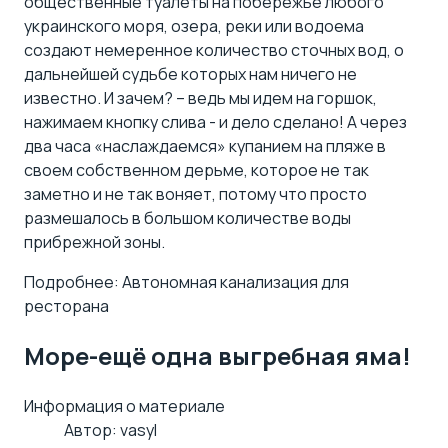
общественные туалеты на побережье любого
украинского моря, озера, реки или водоема
создают немеренное количество сточных вод, о
дальнейшей судьбе которых нам ничего не
известно. И зачем? – ведь мы идем на горшок,
нажимаем кнопку слива - и дело сделано! А через
два часа «наслаждаемся» купанием на пляже в
своем собственном дерьме, которое не так
заметно и не так воняет, потому что просто
размешалось в большом количестве воды
прибрежной зоны.
Подробнее: Автономная канализация для
ресторана
Море-ещё одна выгребная яма!
Информация о материале
Автор:
vasyl