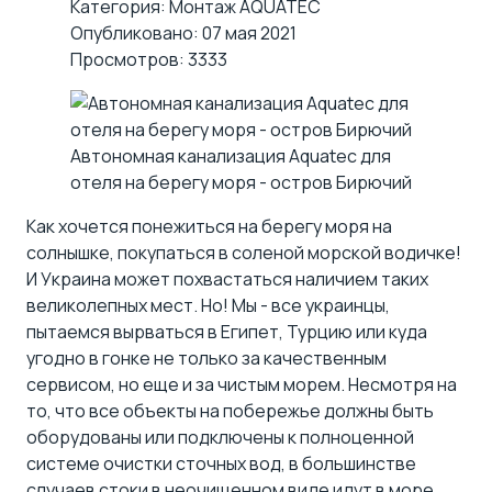
Категория:
Монтаж AQUATEC
Опубликовано: 07 мая 2021
Просмотров: 3333
Автономная канализация Aquatec для
отеля на берегу моря - остров Бирючий
Как хочется понежиться на берегу моря на
солнышке, покупаться в соленой морской водичке!
И Украина может похвастаться наличием таких
великолепных мест. Но! Мы - все украинцы,
пытаемся вырваться в Египет, Турцию или куда
угодно в гонке не только за качественным
сервисом, но еще и за чистым морем. Несмотря на
то, что все объекты на побережье должны быть
оборудованы или подключены к полноценной
системе очистки сточных вод, в большинстве
случаев стоки в неочищенном виде идут в море