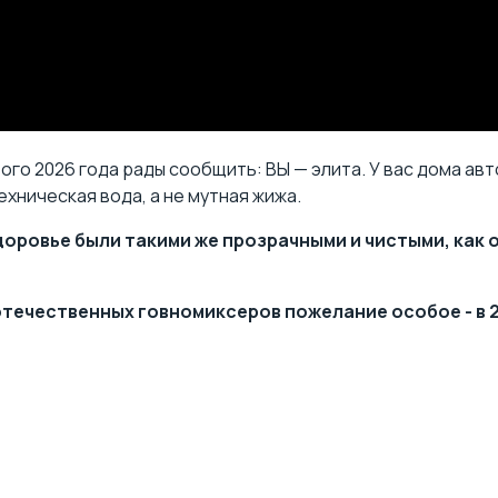
го 2026 года рады сообщить: ВЫ — элита. У вас дома а
ехническая вода, а не мутная жижа.
здоровье были такими же прозрачными и чистыми, как
отечественных говномиксеров пожелание особое - в 2