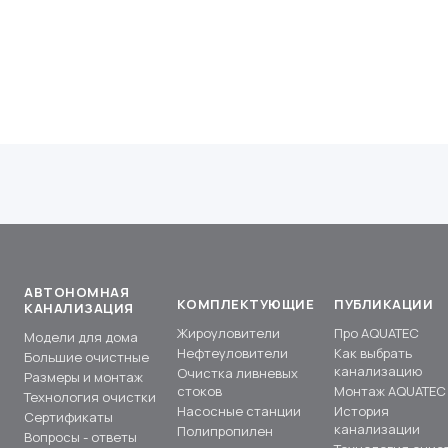
АВТОНОМНАЯ
КОМПЛЕКТУЮЩИЕ
ПУБЛИКАЦИИ
КАНАЛИЗАЦИЯ
Жироуловители
Про AQUATEC
Модели для дома
Нефтеуловители
Как выбрать
Большие очистные
канализацию
Очистка ливневых
Размеры и монтаж
стоков
Монтаж AQUATEC
Технология очистки
Насосные станции
История
Сертификаты
канализации
Полипропилен
Вопросы - ответы