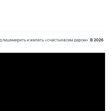
од лицемерить и желать «счастья всем даром».
В 2026