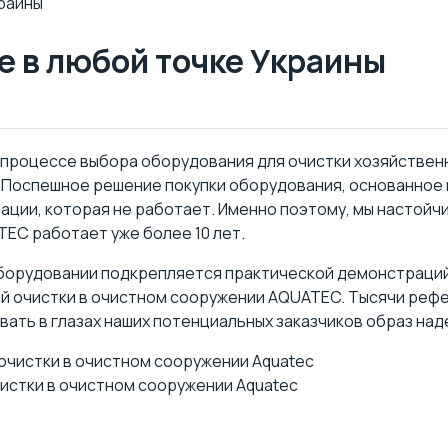
раины
 в любой точке Украины
 процессе выбора оборудования для очистки хозяйствен
Поспешное решение покупки оборудования, основанное н
ации, которая не работает. Именно поэтому, мы настой
EC работает уже более 10 лет.
оборудовании подкрепляется практической демонстраций
ой очистки в очистном сооружении AQUATEC. Тысячи реф
ть в глазах наших потенциальных заказчиков образ над
истки в очистном сооружении Aquatec