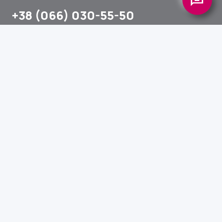
3p
+38 (066) 030-55-50
info@aquatec.in.ua
© 2026 — ООО «АКВАТЕК-УКРАИНА»
Запрос обратной связи
Как купить: Про AQUATEC
Оставьте ваши контактные данные. Менеджер
направления продаж свяжется с вами в течение 10 минут
для консультации, расчета стоимости и оформления
заказа.
Ваше имя *