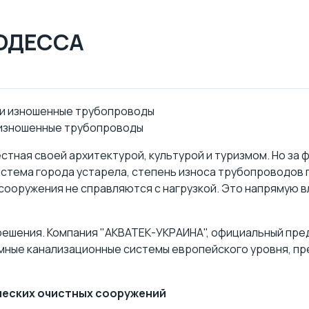
 ОДЕССА
 изношенные трубопроводы
тная своей архитектурой, культурой и туризмом. Но за
истема города устарела, степень износа трубопроводов 
ооружения не справляются с нагрузкой. Это напрямую вл
решения.
Компания "АКВАТЕК-УКРАИНА"
, официальный пре
ономные канализационные системы европейского уровня, п
ических очистных сооружений