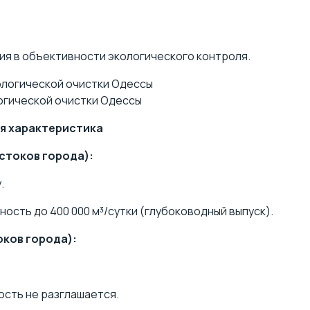
ия в объективности экологического контроля.
огической очистки Одессы
ая характеристика
стоков города):
.
ость до 400 000 м³/сутки (глубоководный выпуск).
оков города):
сть не разглашается.