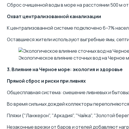
Сброс очищенной воды в море на расстоянии 500 м от
Охват централизованной канализации
К централизованной системе подключено 6–7% населе
Оставшиеся жители используют выгребные ямы, септик
Экологическое влияние сточных вод на Черное 
3. Влияние на Черное море: экология и здоровье
Прямой сброс и риски при ливнях
Общесплавная система: смешение ливневых и бытовых
Во время сильных дождей коллекторы переполняются,
Пляжи ("Ланжерон", "Аркадия", "Чайка", "Золотой бере
Незаконные врезки от баров и отелей добавляют нагр