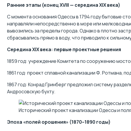
Ранние этапы (конец XVIII — середина XIX века)
С момента основания Одессы в 1794 году бытовые сто
направляли непосредственно в море или мелководные
вывозились за пределы города. Однако в плотно заст
сбрасывались прямо в воду, что приводило к сильном
Середина XIX века: первые проектные решения
1859 год: учреждение Комитета по сооружению мостов
1861 год: проект сплавной канализации Ф. Ротмана, п
1867 год: Конрад Гринберг предложил систему разделе
Андросовскую бухту.
Исторический проект канализации Одессы и пол
Эпоха «полей орошения» (1870–1890 годы)