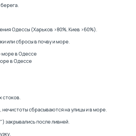
 берега.
ния Одессы (Харьков >80%, Киев >60%).
и или сбросы в почву и море.
море в Одессе
 стоков.
 нечистоты сбрасываются на улицы и в море.
г") закрывались после ливней.
узку.