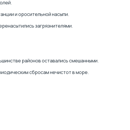
олей.
танции
и оросительной насыпи.
перенасытились загрязнителями.
ольшинстве районов оставались смешанными.
ериодическим сбросам нечистот в море.