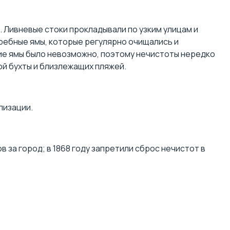
 Ливневые стоки прокладывали по узким улицам и
ребные ямы, которые регулярно очищались и
кие ямы было невозможно, поэтому нечистоты нередко
ой бухты и близлежащих пляжей.
лизации.
 за город; в 1868 году запретили сброс нечистот в