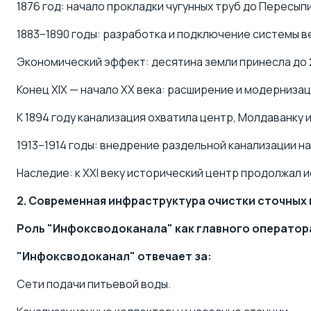
1876 год: начало прокладки чугунных труб до Пересып
1883–1890 годы: разработка и подключение системы в
Экономический эффект: десятина земли принесла до 2
Конец XIX — начало XX века: расширение и модерниза
К 1894 году канализация охватила центр, Молдаванку и
1913–1914 годы: внедрение раздельной канализации н
Наследие: к XXI веку исторический центр продолжал 
2. Современная инфраструктура очистки сточных 
Роль "Инфоксводоканала" как главного оператор
"Инфоксводоканал" отвечает за:
Сети подачи питьевой воды.