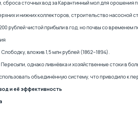
и, сброса сточных вод за Карантинный мол для орошения п
ерхних и нижних коллекторов,
строительство насосной с
00 рублей чистой прибыли в год, но почвы со временем 
ция
 Слободку, вложив 1,5 млн рублей (1862–1894).
а Пересыпи, однако ливнёвка и хозяйственные стоки в б
использовать объединённую систему, что приводило к п
вод и её эффективность
а