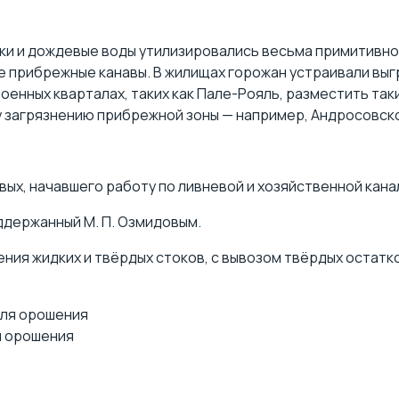
ки и дождевые воды утилизировались весьма примитивно.
 прибрежные канавы. В жилищах горожан устраивали выг
роенных кварталах, таких как Пале-Рояль, разместить та
у загрязнению прибрежной зоны — например, Андросовск
ых, начавшего работу по ливневой и хозяйственной кана
оддержанный М. П. Озмидовым.
ния жидких и твёрдых стоков, с вывозом твёрдых остатков
я орошения