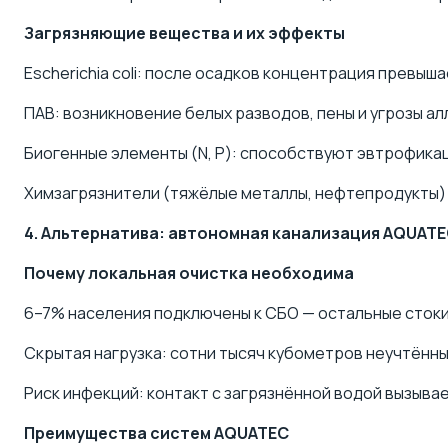
Загрязняющие вещества и их эффекты
Escherichia coli: после осадков концентрация превыш
ПАВ: возникновение белых разводов, пены и угрозы ал
Биогенные элементы (N, P): способствуют эвтрофикац
Химзагрязнители (тяжёлые металлы, нефтепродукты) 
4. Альтернатива: автономная канализация AQUATE
Почему локальная очистка необходима
6–7% населения подключены к СБО — остальные стоки 
Скрытая нагрузка: сотни тысяч кубометров неучтённы
Риск инфекций: контакт с загрязнённой водой вызыва
Преимущества систем AQUATEC