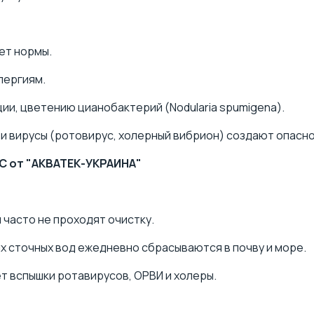
ает нормы.
лергиям.
ии, цветению цианобактерий (Nodularia spumigena).
и вирусы (ротовирус, холерный вибрион) создают опасно
C от "АКВАТЕК-УКРАИНА"
часто не проходят очистку.
х сточных вод ежедневно сбрасываются в почву и море.
ет вспышки ротавирусов, ОРВИ и холеры.