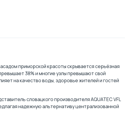
 фасадом приморской красоты скрывается серьёзная
превышает 38% и многие узлы превышают свой
ияет на качество воды, здоровье жителей и гостей
дставитель словацкого производителя AQUATEC VFL
редлагая
надежную альтернативу централизованной